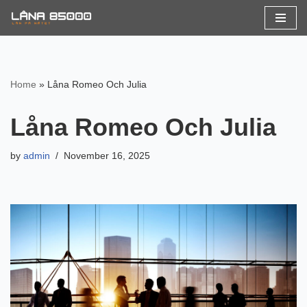
Skip
to
content
Home
»
Låna Romeo Och Julia
Låna Romeo Och Julia
by
admin
November 16, 2025