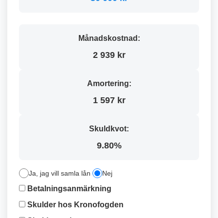
Månadskostnad:
2 939 kr
Amortering:
1 597 kr
Skuldkvot:
9.80%
Ja, jag vill samla lån
Nej
Betalningsanmärkning
Skulder hos Kronofogden