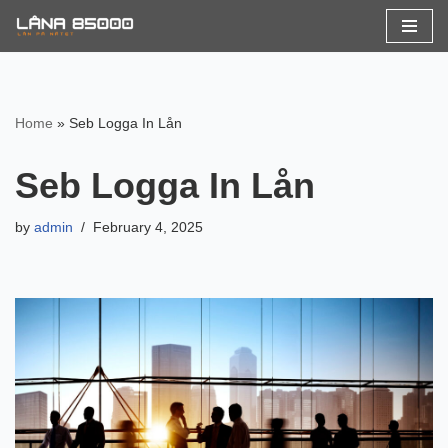
Skip
to
content
Home
»
Seb Logga In Lån
Seb Logga In Lån
by
admin
February 4, 2025