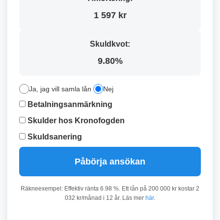
1 597 kr
Skuldkvot:
9.80%
Ja, jag vill samla lån
Nej
Betalningsanmärkning
Skulder hos Kronofogden
Skuldsanering
Påbörja ansökan
Räkneexempel: Effektiv ränta 6.98 %. Ett lån på 200 000 kr kostar 2
032 kr/månad i 12 år. Läs mer
här
.